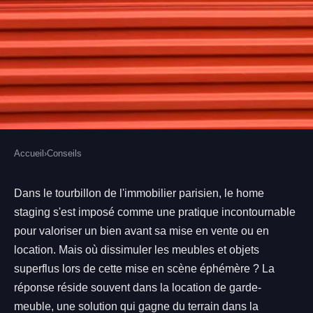
Accueil
›
Conseils
CONSEILS
Pourquoi la location de garde-
Dans le tourbillon de l'immobilier parisien, le home
staging s'est imposé comme une pratique incontournable
meuble est la meilleure amie des
pour valoriser un bien avant sa mise en vente ou en
personnes qui font du home
location. Mais où dissimuler les meubles et objets
staging à Paris ?
superflus lors de cette mise en scène éphémère ? La
réponse réside souvent dans la location de garde-
Armand
•
4 novembre 2023
•
5 min de lecture
meuble, une solution qui gagne du terrain dans la