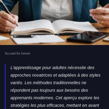
Accueil
›
Se former
SE FORMER
Les meilleures méthodes
L'apprentissage pour adultes nécessite des
approches novatrices et adaptées à des styles
d'apprentissage pour adultes
variés. Les méthodes traditionnelles ne
Bardin
•
9 septembre 2024
•
6 min de lecture
répondent pas toujours aux besoins des
apprenants modernes. Cet aperçu explore les
stratégies les plus efficaces, mettant en avant