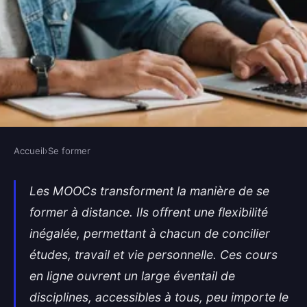
Accueil
›
Se former
SE FORMER
Les avantages des MOOCs pour
Les MOOCs transforment la manière de se
former à distance. Ils offrent une flexibilité
se former à distance
inégalée, permettant à chacun de concilier
Bardin
•
9 septembre 2024
•
7 min de lecture
études, travail et vie personnelle. Ces cours
en ligne ouvrent un large éventail de
disciplines, accessibles à tous, peu importe le