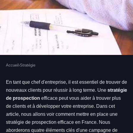
Accueil
›
Stratégie
STRATÉGIE
Comment mettre en place une
En tant que chef d'entreprise, il est essentiel de trouver de
nouveaux clients pour réussir à long terme. Une
stratégie
stratégie de prospection efficace
de prospection
efficace peut vous aider à trouver plus
en France
de clients et à développer votre entreprise. Dans cet
article, nous allons voir comment mettre en place une
Armand
•
8 février 2023
•
2 min de lecture
stratégie de prospection efficace en France. Nous
aborderons quatre éléments clés d'une campagne de